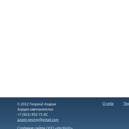
О себе
Пер
© 2012 Георгий Азарин
Хирург-имплантолог
+7 (921) 952-71-81
azarin.georgy@gmail.com
Создание сайта
ООО «ИксКейп»