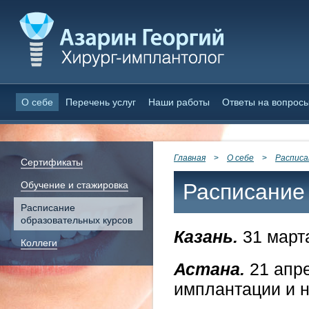
О себе
Перечень услуг
Наши работы
Ответы на вопрос
Главная
>
О себе
>
Расписа
Сертификаты
Обучение и стажировка
Расписание
Расписание
образовательных курсов
Казань.
31 марта
Коллеги
Астана.
21 апре
имплантации и 