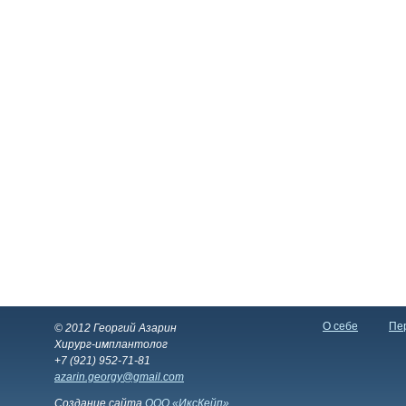
О себе
Пер
© 2012 Георгий Азарин
Хирург-имплантолог
+7 (921) 952-71-81
azarin.georgy@gmail.com
Создание сайта
ООО «ИксКейп»